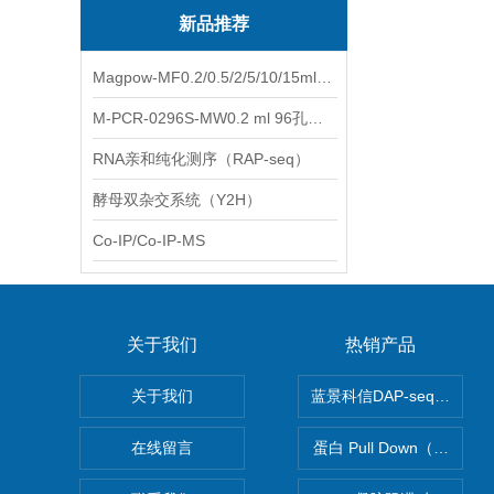
新品推荐
Magpow-MF0.2/0.5/2/5/10/15ml多功能一体式磁力架
M-PCR-0296S-MW0.2 ml 96孔全裙边PCR板（白色，中）
RNA亲和纯化测序（RAP-seq）
酵母双杂交系统（Y2H）
Co-IP/Co-IP-MS
关于我们
热销产品
关于我们
蓝景科信DAP-seq技术
在线留言
蛋白 Pull Down（蛋白