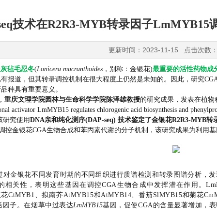
-seq技术在R2R3-MYB转录因子LmMY
更新时间：2023-11-15 点击次数：
是灰毡毛忍冬
(
Lonicera macranthoides
，
别称：金银花)
最重要的活性药物成
有报道，但其转录调控机制在很大程度上仍然是未知的。因此，研究CG
新品种具有重要意义。
，
重庆文理学院园林与生命科学学院陈泽雄教授
的研究成果，发表在植物
onal activator LmMYB15 regulates chlorogenic acid biosynthesis and phenylp
该研究使用
DNA亲和纯化测序(DAP-seq) 技术鉴定了金银花R2R3-MY
15调控金银花CGA生物合成和苯丙素代谢的分子机制，该研究成果为利用
过对金银花不同发育时期的不同组织进行质谱检测和转录图谱分析，发
的相关性，表明这些基因在调控CGA生物合成中发挥潜在作用。LmM
红花CtMYB1、拟南芥AtMYB15和AtMYB14、番茄SlMYB15和菊
活因子。在烟草中过表达
LmMYB15
基因，促使CGA的含量显著增加，表明