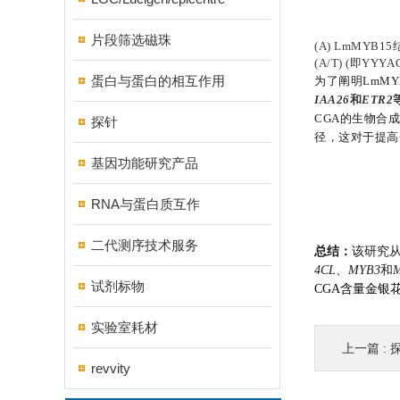
片段筛选磁珠
(A)
LmMYB15结
(A/T) (即YY
蛋白与蛋白的相互作用
为了阐明LmM
IAA26
和
ETR2
CGA的生物合
探针
径，这对于提高
基因功能研究产品
RNA与蛋白质互作
二代测序技术服务
总结
：
该研究从
4CL
、
MYB3
和
试剂标物
CGA含量金银
实验室耗材
上一篇 :
revvity