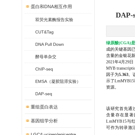
蛋白和DNA相互作用
DAP
双荧光素酶报告实验
CUT&Tag
绿原酸(CGA)
DNA Pull Down
成的关键基因已
含量
的金银花
酵母单杂交
2021年4月29日
MYB transcripti
ChIP-seq
因子为
5.363
。
示了LmMYB
EMSA（凝胶阻滞实验）
资源。
DAP-seq
重组蛋白表达
该研究首先通
含量存在显著
基因组学分析
LmMYB15与
可作为转录激
LGC/Lucigen/epicentre