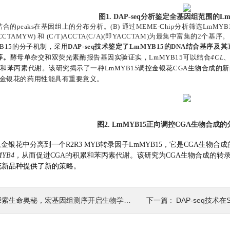
图1. DAP-seq分析鉴定全基因组范围的L
合的peaks在基因组上的分布分析。(B) 通过MEME-Chip分析筛选LmMYB15的DNA
YACCTAMYW) 和 (C/T)ACCTA(C/A)(即YACCTAM)为最集中富集的2个基序。
YB15的分子机制，采用
DAP-seq技术鉴定了LmMYB15的DNA结合基序
等
。
酵母单杂交和双荧光素酶报告基因实验证实，LmMYB15可以结合
4CL
成和苯丙素代谢。该研究揭示了一种LmMYB15调控金银花CGA生物合成的
金银花的药用性能具有重要意义。
图2. LmMYB15正向调控CGA生物合成
金银花中分离到一个R2R3 MYB转录因子LmMYB15，它是CGA生
MYB4
，从而促进CGA的积累和苯丙素代谢。该研究为CGA生物合成的转
花新品种提供了新
的
策略。
探索生命奥秘，宏基因组测序开启生物学新时代
下一篇 :
DAP-seq技术在ScAIL