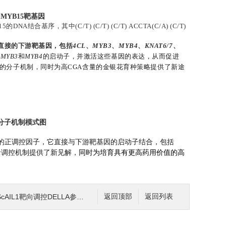
mMYB15靶基因
结合基序，其中(C/T) (C/T) (C/T) ACCTA(C/A) (C/T)
及其直接的下游靶基因，包括
4CL
、
MYB3
、
MYB4
、
KNAT6/7
、
、
MYB3
和
MYB4
的启动子，并激活这些基因的表达，从而促进
新的分子机制，同时为高CGA含量的金银花育种策略提供了新途
的分子机制模式图
物合成的正调控因子，它直接与下游靶基因的启动子结合，包括
录调控机制提供了新见解，
同时为培育具有更高药用价值的高
1靶向调控DELLA参与GA和JA信号通路的应用
返回顶部
返回列表