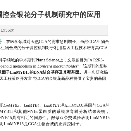
B15调控金银花分子机制研究中的应用
1935次
分
，
在医学领域对天然CGA的需求急剧增长。虽然CGA生物合
A生物合成的分子调控机制对于利用基因工程技术培育高CGA
科学领域的学术期刊
Plant Science
上，文章题目为“A R2R3-
ropanoid metabolism in
Lonicera macranthoides
"，该期刊的影响
B转录因子LmMYB15的DNA结合基序及其靶基因。
进一步研究揭
基因工程策略开发富含CGA的金银花新品种提供了宝贵的基因
现
LmMYB3
、
LmMYB4
、
LmMYB15
和
LmMYB31
基因与CGA的
YB15和其他MYBs蛋白质的系统发育树分析结果表明，
花CmMYB15具有相近的同源性。酵母双杂交试验表明LmMYB15
LmMYB15是CGA生物合成的正调控因子。