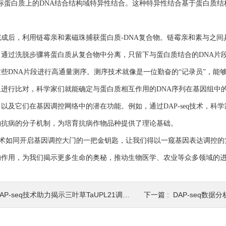
标蛋白质上的DNA结合结构域特异性结合。这种特异性结合基于蛋白质结
后，利用链霉亲和素磁珠捕获蛋白质-DNA复合物。链霉亲和素与之间具
，通过洗脱步骤将蛋白质从复合物中分离，只留下与蛋白质结合的DNA片
DNA片段进行高通量测序。测序技术就像是一位勤奋的“记录员”，能够
组进行比对，科学家们就能确定与蛋白质相互作用的DNA序列在基因组中
以及它们在基因调控网络中的潜在功能。例如，通过DAP-seq技术，
物抗病的分子机制，为培育抗病作物品种提供了理论基础。
q技术如同开启基因调控大门的一把金钥匙，让我们得以一窥基因表达调控
的作用，为我们揭示更多生命的奥秘，推动生物医学、农业等众多领域的
AP-seq技术助力揭示三叶草TaUPL21调控根系发育的分子机制
下一篇 :
DAP-seq数据分