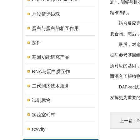
匙”，能够与目
精准匹配。
片段筛选磁珠
结合反应完成
蛋白与蛋白的相互作用
复合物。随后
探针
最后，对这些
据与参考基因
基因功能研究产品
所对应的基因，
RNA与蛋白质互作
而深入了解植
二代测序技术服务
DAP-se
发挥更为重要
试剂标物
实验室耗材
上一篇 :
D
revvity