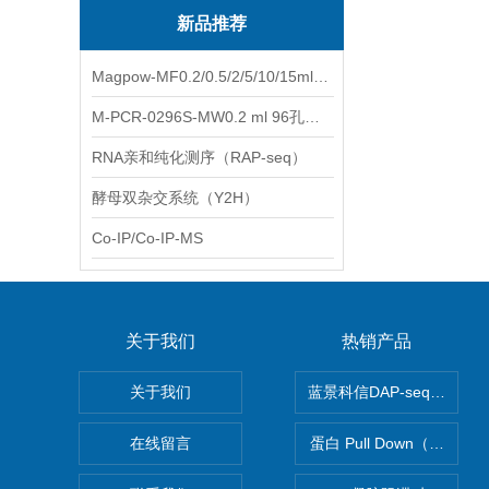
新品推荐
Magpow-MF0.2/0.5/2/5/10/15ml多功能一体式磁力架
M-PCR-0296S-MW0.2 ml 96孔全裙边PCR板（白色，中）
RNA亲和纯化测序（RAP-seq）
酵母双杂交系统（Y2H）
Co-IP/Co-IP-MS
关于我们
热销产品
关于我们
蓝景科信DAP-seq技术
在线留言
蛋白 Pull Down（蛋白