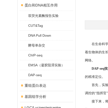
蛋白和DNA相互作用
双荧光素酶报告实验
CUT&Tag
DNA Pull Down
在生命科学领
酵母单杂交
着生物体的生
ChIP-seq
网络。
EMSA（凝胶阻滞实验）
DAP-seq
DAP-seq
的精准定位。
首先，实验从
重组蛋白表达
调控的“指挥官
基因组学分析
接下来，将带
LGC/Lucigen/epicentre