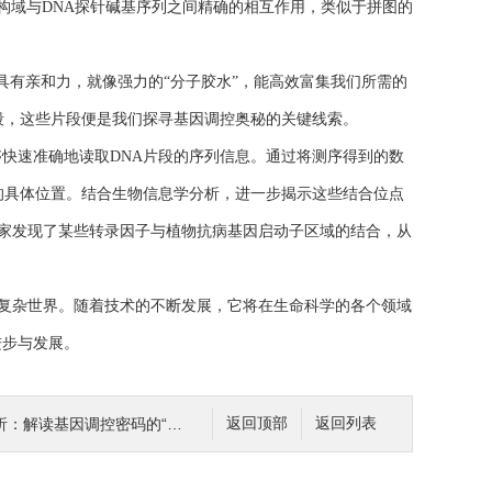
构域与DNA探针碱基序列之间精确的相互作用，类似于拼图的
有亲和力，就像强力的“分子胶水”，能高效富集我们所需的
段，这些片段便是我们探寻基因调控奥秘的关键线索。
快速准确地读取DNA片段的序列信息。通过将测序得到的数
的具体位置。结合生物信息学分析，进一步揭示这些结合位点
科学家发现了某些转录因子与植物抗病基因启动子区域的结合，从
的复杂世界。随着技术的不断发展，它将在生命科学的各个领域
进步与发展。
析：解读基因调控密码的“解码器”
返回顶部
返回列表