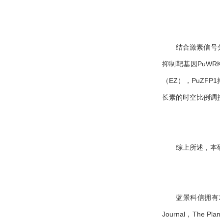
结合激素信号分
抑制靶基因PuWR
（EZ），PuZFP
长素的时空比例调控
综上所述，本研
蓝景科信拥有20
Journal，The Plant