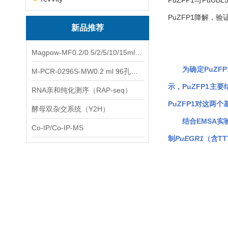
PuZFP1与Pu
PuZFP1降解，
新品推荐
Magpow-MF0.2/0.5/2/5/10/15ml多功能一体式磁力架
为确定PuZF
M-PCR-0296S-MW0.2 ml 96孔全裙边PCR板（白色，中）
示，PuZFP1
RNA亲和纯化测序（RAP-seq）
PuZFP1对这两
酵母双杂交系统（Y2H）
结合EMSA实
Co-IP/Co-IP-MS
制
PuEGR1
（含T