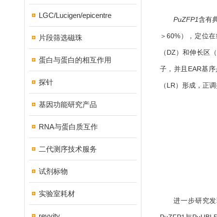
LGC/Lucigen/epicentre
PuZFP1
含有典
＞60%），定位
片段筛选磁珠
（DZ）和伸长区（
蛋白与蛋白的相互作用
子，并且EAR基序
探针
（LR）形成，正
基因功能研究产品
RNA与蛋白质互作
二代测序技术服务
试剂标物
实验室耗材
进一步研究发现
revvity