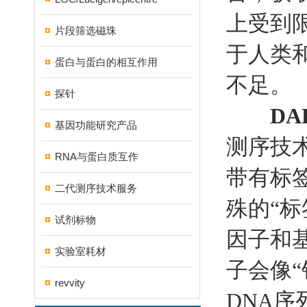
上受到
片段筛选磁珠
于人类和
蛋白与蛋白的相互作用
不足。
探针
DA
基因功能研究产品
测序技
RNA与蛋白质互作
带有标
二代测序技术服务
殊的“
试剂标物
因子和
实验室耗材
子会像
revvity
DNA序