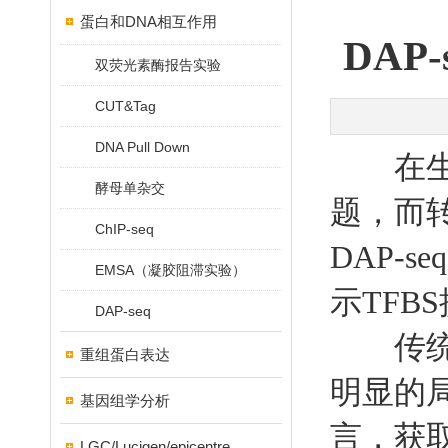
蛋白和DNA相互作用
DA
双荧光素酶报告实验
CUT&Tag
DNA Pull Down
在生命
酵母单杂交
题，而
ChIP-seq
DAP-
EMSA（凝胶阻滞实验）
示TFB
DAP-seq
传统的C
重组蛋白表达
明显的局
基因组学分析
言，获
LGC/Lucigen/epicentre