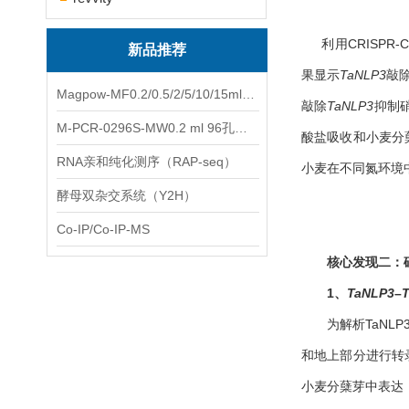
利用CRISPR-
新品推荐
果显示
TaNLP3
敲
Magpow-MF0.2/0.5/2/5/10/15ml多功能一体式磁力架
敲除
TaNLP3
抑制
M-PCR-0296S-MW0.2 ml 96孔全裙边PCR板（白色，中）
酸盐吸收和小麦分
RNA亲和纯化测序（RAP-seq）
小麦在不同氮环境
酵母双杂交系统（Y2H）
Co-IP/Co-IP-MS
核心发现二：
1、
TaNLP3
–
为解析TaN
和地上部分进行转
小麦分蘖芽中表达，