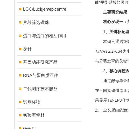
能"平衡硝酸盐吸
LGC/Lucigen/epicentre
主要研究结果
核心发现一：
片段筛选磁珠
1、
关键
标记
蛋白与蛋白的相互作用
本研究通过对
探针
TaNRT2.1-6B4
为
与分蘖发育的关键“
基因功能研究产品
2、
核心调控因
RNA与蛋白质互作
通过酵母单杂
二代测序技术服务
在不同氮磷供给组
果显示TaNLP
试剂标物
之，全长蛋白的激
实验室耗材
revvity