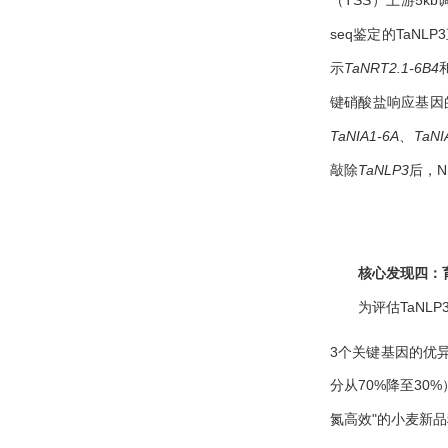
seq鉴定的Ta
示
TaNRT2.1-6B4
键硝酸盐响应基因
TaNIA1-6A
、
TaNI
敲除
TaNLP3
后，N
核心发现四：
为评估TaNL
3个关键基因的优
分从70%降至3
氮高效"的小麦新