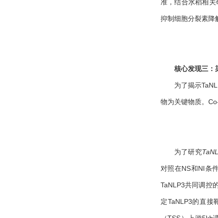
准，结合水稻相关
抑制细胞分裂素降
核心发现三：
为了揭示TaN
物为关键物质。Co-
为了研究
TaN
对照在NS和NI
TaNLP3共同调
定TaNLP3的直
（TSS）上游5kb