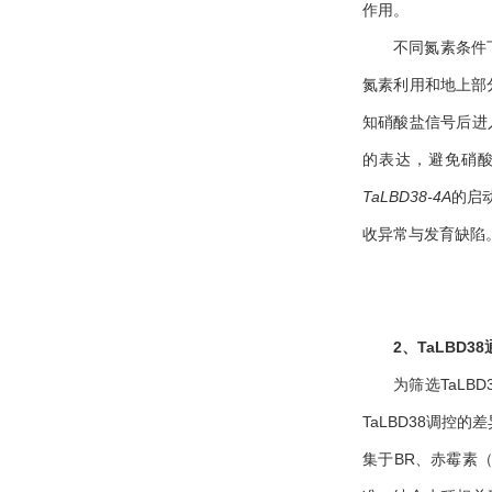
作用。
不同氮素条件
氮素利用和地上部
知硝酸盐信号后进
的表达，避免硝酸盐
TaLBD38-4A
的启动
收异常与发育缺陷
2、
TaLBD3
为筛选TaLB
TaLBD38调控
集于BR、赤霉素（