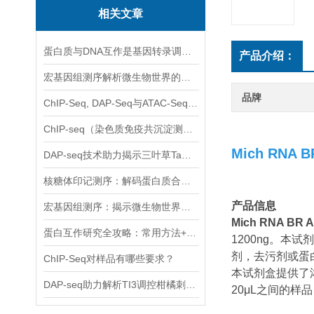
相关文章
蛋白质与DNA互作是基因转录调控的关键
产品介绍：
宏基因组测序解析微生物世界的奇妙密码
品牌
ChIP-Seq, DAP-Seq与ATAC-Seq异同及各自优势
ChIP-seq（染色质免疫共沉淀测序）
Mich RNA BR
DAP-seq技术助力揭示三叶草TaUPL21调控根系发育的分子机制
核糖体印记测序：解码蛋白质合成的分子快照
产品信息
宏基因组测序：揭示微生物世界的巨大潜力
Mich RNA BR A
蛋白互作研究全攻略：常用方法+避坑指南
1200ng。
剂，去污剂或蛋
ChIP-Seq对样品有哪些要求？
本试剂盒提供了
DAP-seq助力解析TI3调控柑橘刺身份决定的分子机制
20μL之间的