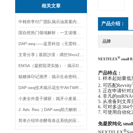
相关文章
中棉所李付广团队揭示油菜素内酯（BR）调控棉花纤维伸长新机制
产品介绍：
国自然热门领域解析：一文读懂组蛋白修饰的奥秘
品牌
DAP-seq——蓝景科信（无需特异性抗体，无需转基因材料，省时省力）
文章分享 | 基因沙漠：调控Shox2基因多效性表达与胚胎发育的关键区域
®
NEXTFLEX
small R
EMSA（凝胶阻滞实验）：揭示DNA-蛋白质相互作用的强有力工具
产品特点：
核糖体印记测序：揭示生命密码的新纪元
1. 样本起始量低
2. 可匹配Revvity
DAP-seq技术揭示花生中AhTWRKY24和AhTWRKY106转录因子下游调控基因
3. 正在申请
4. 非凡的miR
小麦全外显子捕获：揭开小麦基因谜团的关键技术
5. 从准备到文
6. 可对多达38
J. Adv. Res. | DAP-seq助力解析大麦HvbZIP87基因让小麦抗病又高产的新机制
7. 可使用自动化
简单介绍毕赤酵母表达系统的应用前景
免凝胶纯化 sma
®
NEXTFLEX
S