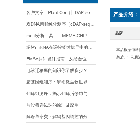
客户文章（Plant Com) ▏DAP-seq助力揭示甘蓝型油菜早花的遗传机制
产品介绍：
双DNA亲和纯化测序（dDAP-seq）：转录因子复合体结合位点解析技术
品牌
motif分析工具——MEME-CHIP
杨树miRNA在调控杨树抗旱中的分子机制
本品根据磁珠
杂质。3.洗
EMSA探针设计指南：从结合位点预测到特异性探针设计
电泳迁移率的知识你了解多少？
宏基因组测序：解锁微生物世界的新钥匙
翻译组测序：揭示翻译后修饰与蛋白质功能的关系
片段筛选磁珠的原理及应用
酵母单杂交：解码基因调控的分子“探针”