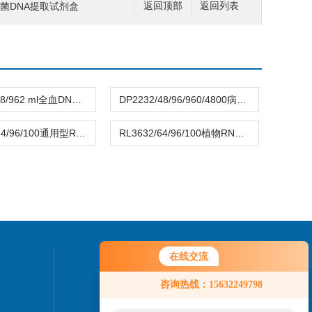
96细菌DNA提取试剂盒
返回顶部
返回列表
DB2924/48/962 ml全血DNA提取试剂盒（磁珠法）
DP2232/48/96/960/4800病原微生物核酸提取试剂盒（磁珠法）
RU3732/64/96/100通用型RNA提取试剂盒（磁珠法）
RL3632/64/96/100植物RNA提取试剂盒（磁珠法）
在线交流
联系我们
您好！欢迎前来咨询，很高兴为您
咨询热线：15632249798
服务，请问您要咨询什么问题呢？
销售热线：